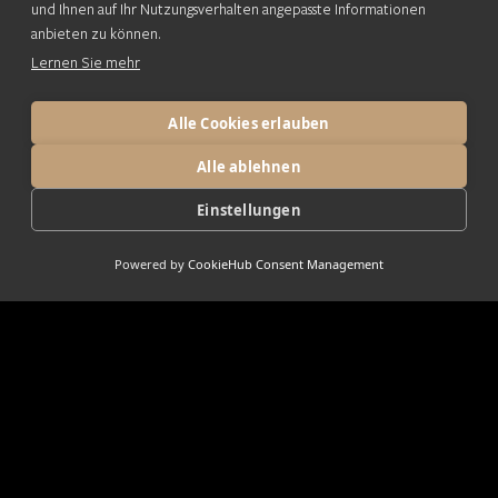
und Ihnen auf Ihr Nutzungsverhalten angepasste Informationen
anbieten zu können.
Lernen Sie mehr
Alle Cookies erlauben
Alle ablehnen
Einstellungen
Powered by
CookieHub Consent Management