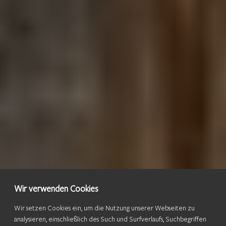
Wir verwenden Cookies
Wir setzen Cookies ein, um die Nutzung unserer Webseiten zu
analysieren, einschließlich des Such und Surfverlaufs, Suchbegriffen