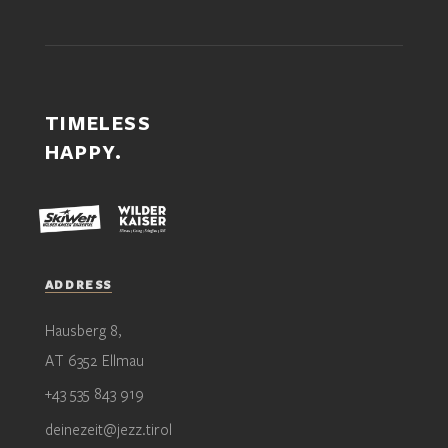
TIMELESS
HAPPY.
ADDRESS
Hausberg 8,
AT 6352 Ellmau
+43 535 843 919
deinezeit@jezz.tirol