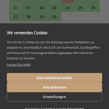
20
21
22
23
24
25
26
27
28
29
30
Wir verwenden Cookies
1
Available
1
Not available
Wir setzen Cookies ein, um die Nutzung unserer Webseiten zu
1
No arrival
1
Departure only
analysieren, einschließlich des Such und Surfverlaufs, Suchbegriffen
1
No continuous stay
und Ihnen auf Ihr Nutzungsverhalten angepasste Informationen
anbieten zu können.
Lernen Sie mehr
© 2010 - 2026 CASABLANCAhotelsoftware GmbH.
Alle Cookies erlauben
Alle ablehnen
Einstellungen
Powered by
CookieHub Consent Management